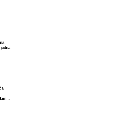
 na
 jedna
ća
kim...