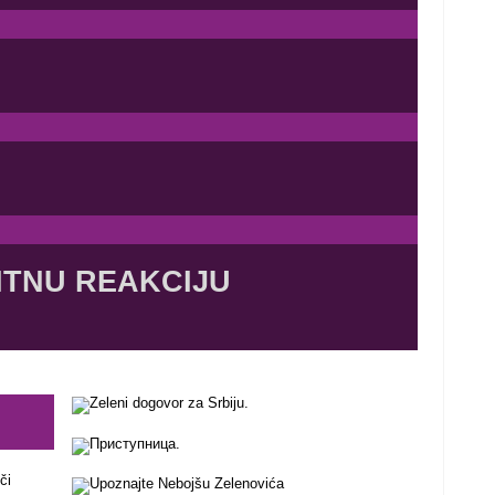
 HITNU REAKCIJU
či