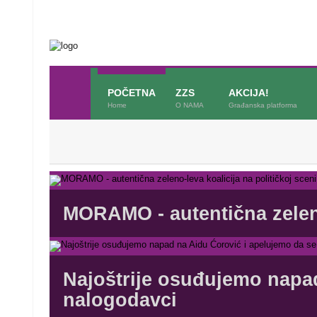
POČETNA
ZZS
AKCIJA!
Home
O NAMA
Građanska platforma
MORAMO - autentična zeleno-
Najoštrije osuđujemo napad
nalogodavci