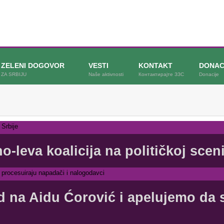
ZELENI DOGOVOR
VESTI
KONTAKT
DONAC
ZA SRBIJU
Naše aktivnosti
Контактирајте ЗЗС
Donacije
leva koalicija na političkoj sceni
 na Aidu Ćorović i apelujemo da s