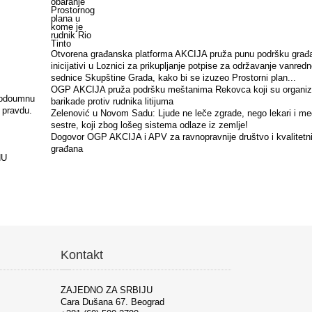
Otvorena građanska platforma AKCIJA pruža punu podršku građ
inicijativi u Loznici za prikupljanje potpise za održavanje vanred
sednice Skupštine Grada, kako bi se izuzeo Prostorni plan...
OGP AKCIJA pruža podršku meštanima Rekovca koji su organiz
obodoumnu
barikade protiv rudnika litijuma
 pravdu.
Zelenović u Novom Sadu: Ljude ne leče zgrade, nego lekari i me
sestre, koji zbog lošeg sistema odlaze iz zemlje!
Dogovor OGP AKCIJA i APV za ravnopravnije društvo i kvalitetnij
građana
NU
Kontakt
ZAJEDNO ZA SRBIJU
Cara Dušana 67. Beograd