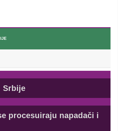
IJE
 Srbije
e procesuiraju napadači i