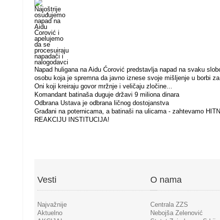
Napad huligana na Aidu Ćorović predstavlja napad na svaku sl
osobu koja je spremna da javno iznese svoje mišljenje u borbi za
Oni koji kreiraju govor mržnje i veličaju zločine...
Komandant batinaša duguje državi 9 miliona dinara
Odbrana Ustava je odbrana ličnog dostojanstva
Građani na poternicama, a batinaši na ulicama - zahtevamo HIT
REAKCIJU INSTITUCIJA!
Vesti
O nama
Najvažnije
Centrala ZZS
Aktuelno
Nebojša Zelenović