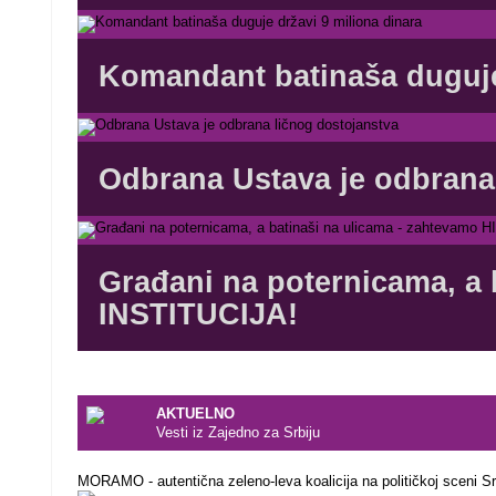
Komandant batinaša duguje 
Odbrana Ustava je odbrana
Građani na poternicama, a
INSTITUCIJA!
AKTUELNO
Vesti iz Zajedno za Srbiju
MORAMO - autentična zeleno-leva koalicija na političkoj sceni Sr