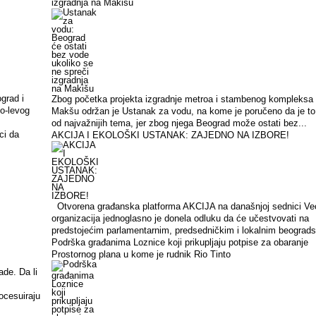
izgradnja na Makišu
grad i
Zbog početka projekta izgradnje metroa i stambenog kompleksa
no-levog
Makšu održan je Ustanak za vodu, na kome je poručeno da je to
od najvažnijih tema, jer zbog njega Beograd može ostati bez...
ci da
AKCIJA I EKOLOŠKI USTANAK: ZAJEDNO NA IZBORE!
Otvorena građanska platforma AKCIJA na današnjoj sednici Ve
organizacija jednoglasno je donela odluku da će učestvovati na
predstojećim parlamentarnim, predsedničkim i lokalnim beograds
Podrška građanima Loznice koji prikupljaju potpise za obaranje
Prostornog plana u kome je rudnik Rio Tinto
ade. Da li
ocesuiraju