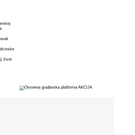
anskoj
ne
ovali
dicinske
i život