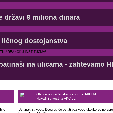
državi 9 miliona dinara
 ličnog dostojanstva
 batinaši na ulicama - zahtevamo
Otvorena građanska platforma AKCIJA
Najvažnije vesti iz AKCIJE
bije
Ustanak za vodu: Beograd će ostati bez vode ukoliko se ne spre