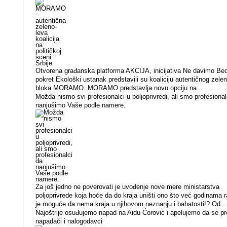
Otvorena građanska platforma AKCIJA, inicijativa Ne davimo Beo
pokret Ekološki ustanak predstavili su koaliciju autentičnog zele
bloka MORAMO. MORAMO predstavlja novu opciju na...
Možda nismo svi profesionalci u poljoprivredi, ali smo profesional
nanjušimo Vaše podle namere.
Za još jedno ne poverovati je uvođenje nove mere ministarstva
poljoprivrede koja hoće da do kraja uništi ono što već godinama r
je moguće da nema kraja u njihovom neznanju i bahatosti!? Od...
Najoštrije osuđujemo napad na Aidu Ćorović i apelujemo da se pr
napadači i nalogodavci