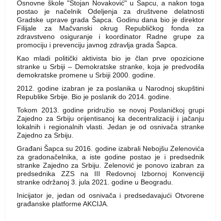
Osnovne škole "Stojan Novaković" u Šapcu, a nakon toga
postao je načelnik Odeljenja za društvene delatnosti
Gradske uprave grada Šapca. Godinu dana bio je direktor
Filijale za Mačvanski okrug Republičkog fonda za
zdravstveno osiguranje i koordinator Radne grupe za
promociju i prevenciju javnog zdravlja grada Šapca.
Kao mladi politički aktivista bio je član prve opozicione
stranke u Srbiji – Demokratske stranke, koja je predvodila
demokratske promene u Srbiji 2000. godine.
2012. godine izabran je za poslanika u Narodnoj skupštini
Republike Srbije. Bio je poslanik do 2014. godine.
Tokom 2013. godine pridružio se novoj Poslaničkoj grupi
Zajedno za Srbiju orijentisanoj ka decentralizaciji i jačanju
lokalnih i regionalnih vlasti. Jedan je od osnivača stranke
Zajedno za Srbiju.
Građani Šapca su 2016. godine izabrali Nebojšu Zelenovića
za gradonačelnika, a iste godine postao je i predsednik
stranke Zajedno za Srbiju. Zelenović je ponovo izabran za
predsednika ZZS na III Redovnoj Izbornoj Konvenciji
stranke održanoj 3. jula 2021. godine u Beogradu.
Inicijator je, jedan od osnivača i predsedavajući Otvorene
građanske platforme AKCIJA.