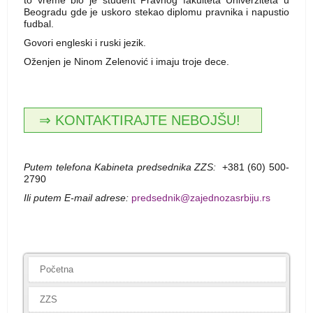
to vreme bio je student Pravnog fakulteta Univerziteta u
Beogradu gde je uskoro stekao diplomu pravnika i napustio
fudbal.
Govori engleski i ruski jezik.
Oženjen je Ninom Zelenović i imaju troje dece.
⇒ KONTAKTIRAJTE NEBOJŠU!
Putem telefona Kabineta predsednika ZZS:
+381 (60) 500-
2790
Ili putem E-mail adrese:
predsednik@zajednozasrbiju.rs
Prethodna
Sledeća
Početna
ZZS