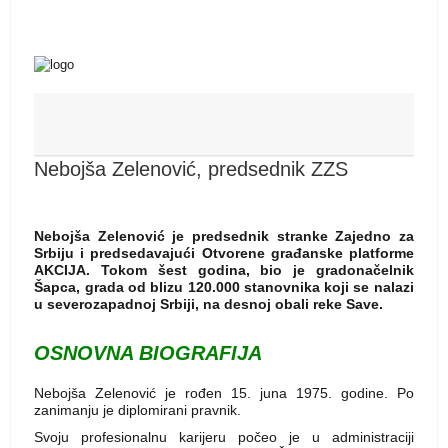
Nebojša Zelenović, predsednik ZZS
Nebojša Zelenović je predsednik stranke Zajedno za
Srbiju i predsedavajući Otvorene građanske platforme
AKCIJA. Tokom šest godina, bio je gradonačelnik
Šapca, grada od blizu 120.000 stanovnika koji se nalazi
u severozapadnoj Srbiji, na desnoj obali reke Save.
OSNOVNA BIOGRAFIJA
Nebojša Zelenović je rođen 15. juna 1975. godine. Po
zanimanju je diplomirani pravnik.
Svoju profesionalnu karijeru počeo je u administraciji