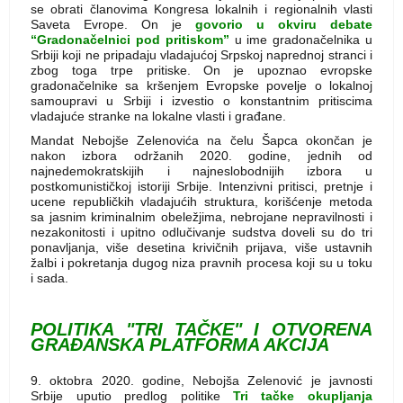
se obrati članovima Kongresa lokalnih i regionalnih vlasti
Saveta Evrope. On je
govorio u okviru debate
“Gradonačelnici pod pritiskom”
u ime gradonačelnika u
Srbiji koji ne pripadaju vladajućoj Srpskoj naprednoj stranci i
zbog toga trpe pritiske. On je upoznao evropske
gradonačelnike sa kršenjem Evropske povelje o lokalnoj
samoupravi u Srbiji i izvestio o konstantnim pritiscima
vladajuće stranke na lokalne vlasti i građane.
Mandat Nebojše Zelenovića na čelu Šapca okončan je
nakon izbora održanih 2020. godine, jednih od
najnedemokratskijih i najneslobodnijih izbora u
postkomunističkoj istoriji Srbije. Intenzivni pritisci, pretnje i
ucene republičkih vladajućih struktura, korišćenje metoda
sa jasnim kriminalnim obeležjima, nebrojane nepravilnosti i
nezakonitosti i upitno odlučivanje sudstva doveli su do tri
ponavljanja, više desetina krivičnih prijava, više ustavnih
žalbi i pokretanja dugog niza pravnih procesa koji su u toku
i sada.
POLITIKA "TRI TAČKE" I OTVORENA
GRAĐANSKA PLATFORMA AKCIJA
9. oktobra 2020. godine, Nebojša Zelenović je javnosti
Srbije uputio predlog politike
Tri tačke okupljanja