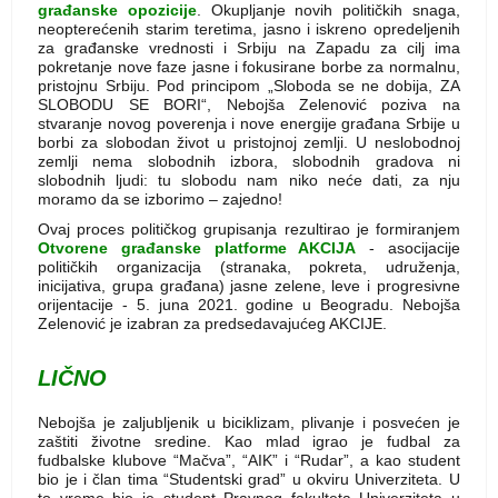
građanske opozicije
. Okupljanje novih političkih snaga,
neopterećenih starim teretima, jasno i iskreno opredeljenih
za građanske vrednosti i Srbiju na Zapadu za cilj ima
pokretanje nove faze jasne i fokusirane borbe za normalnu,
pristojnu Srbiju. Pod principom „Sloboda se ne dobija, ZA
SLOBODU SE BORI“, Nebojša Zelenović poziva na
stvaranje novog poverenja i nove energije građana Srbije u
borbi za slobodan život u pristojnoj zemlji. U neslobodnoj
zemlji nema slobodnih izbora, slobodnih gradova ni
slobodnih ljudi: tu slobodu nam niko neće dati, za nju
moramo da se izborimo – zajedno!
Ovaj proces političkog grupisanja rezultirao je formiranjem
Otvorene građanske platforme AKCIJA
- asocijacije
političkih organizacija (stranaka, pokreta, udruženja,
inicijativa, grupa građana) jasne zelene, leve i progresivne
orijentacije - 5. juna 2021. godine u Beogradu. Nebojša
Zelenović je izabran za predsedavajućeg AKCIJE.
LIČNO
Nebojša je zaljubljenik u biciklizam, plivanje i posvećen je
zaštiti životne sredine. Kao mlad igrao je fudbal za
fudbalske klubove “Mačva”, “AIK” i “Rudar”, a kao student
bio je i član tima “Studentski grad” u okviru Univerziteta. U