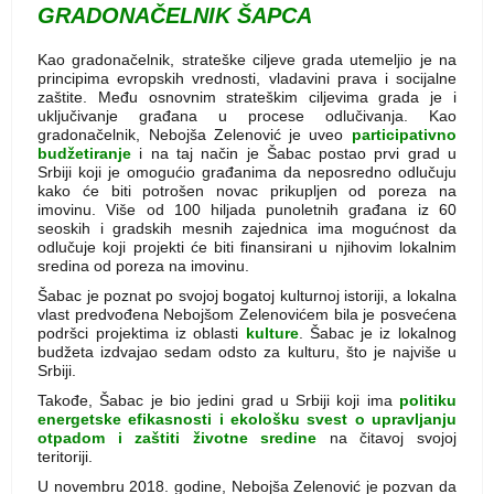
GRADONAČELNIK ŠAPCA
Kao gradonačelnik, strateške ciljeve grada utemeljio je na
principima evropskih vrednosti, vladavini prava i socijalne
zaštite. Među osnovnim strateškim ciljevima grada je i
uključivanje građana u procese odlučivanja. Kao
gradonačelnik, Nebojša Zelenović je uveo
participativno
budžetiranje
i na taj način je Šabac postao prvi grad u
Srbiji koji je omogućio građanima da neposredno odlučuju
kako će biti potrošen novac prikupljen od poreza na
imovinu. Više od 100 hiljada punoletnih građana iz 60
seoskih i gradskih mesnih zajednica ima mogućnost da
odlučuje koji projekti će biti finansirani u njihovim lokalnim
sredina od poreza na imovinu.
Šabac je poznat po svojoj bogatoj kulturnoj istoriji, a lokalna
vlast predvođena Nebojšom Zelenovićem bila je posvećena
podršci projektima iz oblasti
kulture
. Šabac je iz lokalnog
budžeta izdvajao sedam odsto za kulturu, što je najviše u
Srbiji.
Takođe, Šabac je bio jedini grad u Srbiji koji ima
politiku
energetske efikasnosti i ekološku svest o upravljanju
otpadom i zaštiti životne sredine
na čitavoj svojoj
teritoriji.
U novembru 2018. godine, Nebojša Zelenović je pozvan da