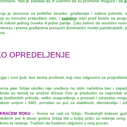
adu u promene. Naš je zadatak da ih uverimo da su promene moguće i da
z
ja je otvorena za političke stranke, građanske i zelene pokrete, ud
ji su trenutno prepušteni sebi, i
zajedno
izaći pred birače sa pro
 ili milosti jednog čoveka ili jedne partije. Zato želimo da stvorimo novo
nteresu i prema građanima prevazići dominantni model partokratskih, pa
tva.
ŠKO OPREDELJENJE
gija i novi ljudi, bez tereta prošlosti, koji nisu odgovorni za propušten
Nema jake Srbije ukoliko nije uređena na istim načelima kao i zapad
i sloboda su temelj za snažne države Ovo je preduslov za napredak 
nje budžetskih prihoda, veliko unapređenje u prosveti i zdravstvu mo
skom unijom i SAD, prirodan su put za stabilnost, demokratiju i z
AJKRAĆEM ROKU
–
Vreme ne radi za Srbiju. Poslednjih trideset god
ećih pet ili deset godina Srbija biti u boljoj prilici za rešenje ovog 
nađemo to rešenje. Tražimo da budemo uključeni u ovaj proces.