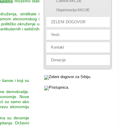
ajedno
možemo stati
Članice AKCIJE
Organizacija AKCIJE
ruženja, sindikate i
gramom ekonomskog i
ZELENI DOGOVOR
 političko okruženje u
rtikularnih i sebičnih
Vesti
Kontakt
Donacije
e šanse i koji su
ne demokratije.
ekonomije. Nove
gući su samo ako
dravu ekonomiju
ina su decenije
pitanja. Državni