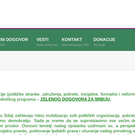
ENI DOGOVOR
VESTI
KONTAKT
DONACIJE
IJU
Naše aktivnosti
Контактирајте ЗЗС
Donacije
ije (političke stranke, udruženja, pokrete, inicijative, formalne i nefo
jedničkog programa –
ZELENOG DOGOVORA ZA SRBIJU
.
Srbiji zahtevaju hitnu mobilizaciju svih političkih organizacija, pokret
imo demokratiju. Sada je vreme da se suprotstavimo sve većim d
vni prostor. Osnovni temelji našeg opstanka uzdrmani su, a perspe
ijalnu pravdu, poštovanje ljudskih prava i očuvanje našeg prirodnog 