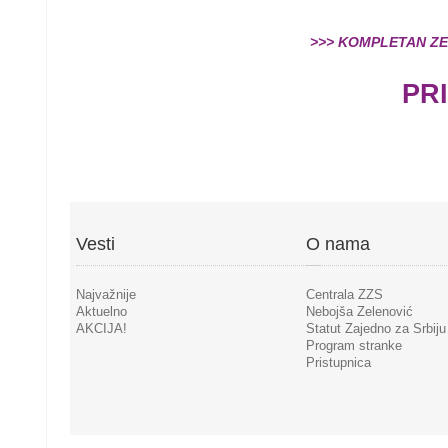
>>> KOMPLETAN ZE
PRI
Prethodna
Vesti
O nama
Najvažnije
Centrala ZZS
Aktuelno
Nebojša Zelenović
AKCIJA!
Statut Zajedno za Srbiju
Program stranke
Pristupnica