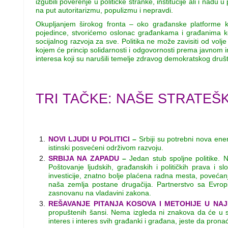
izgubili poverenje u političke stranke, institucije ali i n
na put autoritarizmu, populizmu i nepravdi.
Okupljanjem širokog fronta – oko građanske platforme ko
pojedince, stvorićemo oslonac građankama i građanima ko
socijalnog razvoja za sve. Politika ne može zavisiti od volje
kojem će princip solidarnosti i odgovornosti prema javnom i
interesa koji su narušili temelje zdravog demokratskog druš
TRI TAČKE: NAŠE STRATE
NOVI LJUDI U POLITICI
–
Srbiji su potrebni nova ener
istinski posvećeni održivom razvoju.
SRBIJA NA ZAPADU
–
Jedan stub spoljne politike. 
Poštovanje ljudskih, građanskih i političkih prava 
investicije, znatno bolje plaćena radna mesta, poveća
naša zemlja postane drugačija. Partnerstvo sa Evrop
zasnovanu na vladavini zakona.
REŠAVANJE PITANJA KOSOVA I METOHIJE U N
propuštenih šansi. Nema izgleda ni znakova da će u sled
interes i interes svih građanki i građana, jeste da pro