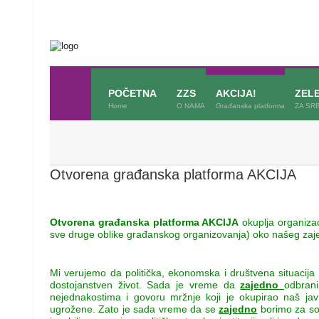
POČETNA
ZZS
AKCIJA!
ZEL
Home
O NAMA
Građanska platforma
ZA SRB
Otvorena građanska platforma AKCIJA
Otvorena građanska platforma AKCIJA
okuplja organizac
sve druge oblike građanskog organizovanja) oko našeg za
Mi verujemo da politička, ekonomska i društvena situacija u 
dostojanstven život. Sada je vreme da
zajedno
odbran
nejednakostima i govoru mržnje koji je okupirao naš ja
ugrožene. Zato je sada vreme da se
zajedno
borimo za soc