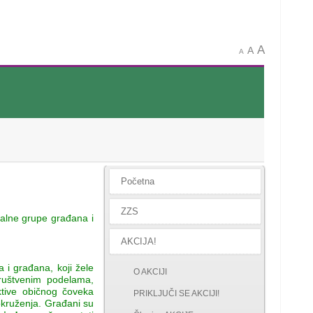
A
A
A
Početna
ZZS
rmalne grupe građana i
AKCIJA!
a i građana, koji žele
O AKCIJI
ruštvenim podelama,
ktive običnog čoveka
PRIKLJUČI SE AKCIJI!
okruženja. Građani su