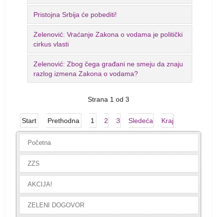
Pristojna Srbija će pobediti!
Zelenović: Vraćanje Zakona o vodama je politički
cirkus vlasti
Zelenović: Zbog čega građani ne smeju da znaju
razlog izmena Zakona o vodama?
Strana 1 od 3
Start
Prethodna
1
2
3
Sledeća
Kraj
Početna
ZZS
AKCIJA!
ZELENI DOGOVOR