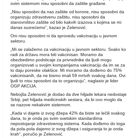
ovim sistemom nisu sposobni da zaštite građane.
„Nisu sposobni da nas zaštite od korone, nisu sposobni da
organizuju zdravstvenu zaštitu, nisu sposobni da
stanovništvo zaštite od bilo kakvih izazova s kojima se mi
danas susrećemo“, kazao je Zelenović.
Oni nisu sposobni ni da sprovedu vakcinaciju u javnom
sektoru.
„Mi se zalažemo za vakcinaciju u javnom sektoru. Svako ko
radi za državu mora biti vakcinisan. Moramo da
obezbedimo podsticaje za privrednike da ljudi mogu
organizovati u svojim kompanijama vakcinaciju da im se za
to daju poreske olakšice. Mi moramo da dođemo do 75%
vakcinisanih, da ne bismo imali 59 mrtvih svakog dana. Ovi
ljudi to nisu sposobni da to organizuju“, naglasio je lider
OGP AKCIJA.
Nebojša Zelenović je dodao da dve hiljade lekara nedostaje
Srbiji, pet hiljada medicinskih sestara, da bi ovo moglo da
se nazove nekakvim sistemom.
„Kada vi dajete iz svog džepa 42% da biste se lečili svakog
dana, to je onda po svim svetskim standardima
nepostojanje zdravstvenog sistema. Kada dođemo do toga
da pola-pola dajemo iz svog džepa i osiguranja to je onda
krah“, poručio je Zelenović.