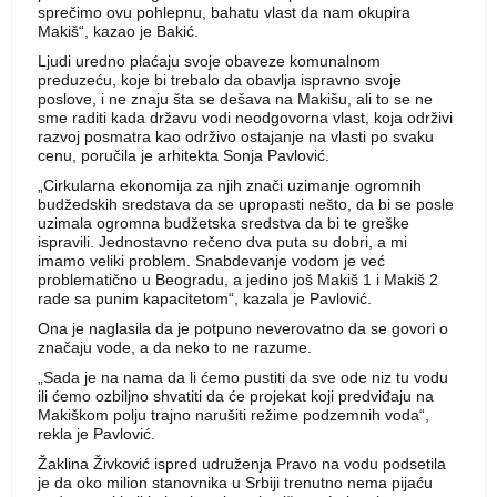
sprečimo ovu pohlepnu, bahatu vlast da nam okupira
Makiš“, kazao je Bakić.
Ljudi uredno plaćaju svoje obaveze komunalnom
preduzeću, koje bi trebalo da obavlja ispravno svoje
poslove, i ne znaju šta se dešava na Makišu, ali to se ne
sme raditi kada državu vodi neodgovorna vlast, koja održivi
razvoj posmatra kao održivo ostajanje na vlasti po svaku
cenu, poručila je arhitekta Sonja Pavlović.
„Cirkularna ekonomija za njih znači uzimanje ogromnih
budžedskih sredstava da se upropasti nešto, da bi se posle
uzimala ogromna budžetska sredstva da bi te greške
ispravili. Jednostavno rečeno dva puta su dobri, a mi
imamo veliki problem. Snabdevanje vodom je već
problematično u Beogradu, a jedino još Makiš 1 i Makiš 2
rade sa punim kapacitetom“, kazala je Pavlović.
Ona je naglasila da je potpuno neverovatno da se govori o
značaju vode, a da neko to ne razume.
„Sada je na nama da li ćemo pustiti da sve ode niz tu vodu
ili ćemo ozbiljno shvatiti da će projekat koji predviđaju na
Makiškom polju trajno narušiti režime podzemnih voda“,
rekla je Pavlović.
Žaklina Živković ispred udruženja Pravo na vodu podsetila
je da oko milion stanovnika u Srbiji trenutno nema pijaću