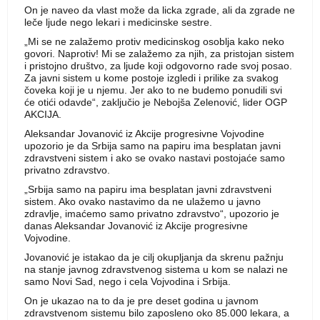
On je naveo da vlast može da licka zgrade, ali da zgrade ne
leče ljude nego lekari i medicinske sestre.
„Mi se ne zalažemo protiv medicinskog osoblja kako neko
govori. Naprotiv! Mi se zalažemo za njih, za pristojan sistem
i pristojno društvo, za ljude koji odgovorno rade svoj posao.
Za javni sistem u kome postoje izgledi i prilike za svakog
čoveka koji je u njemu. Jer ako to ne budemo ponudili svi
će otići odavde“, zaključio je Nebojša Zelenović, lider OGP
AKCIJA.
Aleksandar Jovanović iz Akcije progresivne Vojvodine
upozorio je da Srbija samo na papiru ima besplatan javni
zdravstveni sistem i ako se ovako nastavi postojaće samo
privatno zdravstvo.
„Srbija samo na papiru ima besplatan javni zdravstveni
sistem. Ako ovako nastavimo da ne ulažemo u javno
zdravlje, imaćemo samo privatno zdravstvo“, upozorio je
danas Aleksandar Jovanović iz Akcije progresivne
Vojvodine.
Jovanović je istakao da je cilj okupljanja da skrenu pažnju
na stanje javnog zdravstvenog sistema u kom se nalazi ne
samo Novi Sad, nego i cela Vojvodina i Srbija.
On je ukazao na to da je pre deset godina u javnom
zdravstvenom sistemu bilo zaposleno oko 85.000 lekara, a