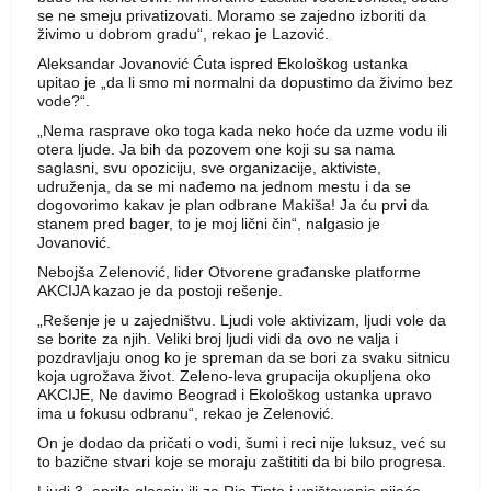
se ne smeju privatizovati. Moramo se zajedno izboriti da
živimo u dobrom gradu“, rekao je Lazović.
Aleksandar Jovanović Ćuta ispred Ekološkog ustanka
upitao je „da li smo mi normalni da dopustimo da živimo bez
vode?“.
„Nema rasprave oko toga kada neko hoće da uzme vodu ili
otera ljude. Ja bih da pozovem one koji su sa nama
saglasni, svu opoziciju, sve organizacije, aktiviste,
udruženja, da se mi nađemo na jednom mestu i da se
dogovorimo kakav je plan odbrane Makiša! Ja ću prvi da
stanem pred bager, to je moj lični čin“, nalgasio je
Jovanović.
Nebojša Zelenović, lider Otvorene građanske platforme
AKCIJA kazao je da postoji rešenje.
„Rešenje je u zajedništvu. Ljudi vole aktivizam, ljudi vole da
se borite za njih. Veliki broj ljudi vidi da ovo ne valja i
pozdravljaju onog ko je spreman da se bori za svaku sitnicu
koja ugrožava život. Zeleno-leva grupacija okupljena oko
AKCIJE, Ne davimo Beograd i Ekološkog ustanka upravo
ima u fokusu odbranu“, rekao je Zelenović.
On je dodao da pričati o vodi, šumi i reci nije luksuz, već su
to bazične stvari koje se moraju zaštititi da bi bilo progresa.