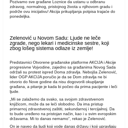
Pozivamo sve građane Loznice da ustanu u odbranu
zdravog, normalnog, pristojnog života u njihovom gradu i
podrže ovu inicijativu! Akcija prikupljanja potpisa trajaće do
ponedeljka.
Zelenović u Novom Sadu: Ljude ne leče
zgrade, nego lekari i medicinske sestre, koji
zbog lošeg sistema odlaze iz zemlje!
Predstavnici Otvorene građanske platforme AKCIJA i Akcije
progresivne Vojvodine, zajedno sa građanima Novog Sada
održali su protest ispred Doma zdravlja. Nebojša Zelenović,
lider OGP AKCIJA poručio je da se Dom zdravlja ne bi
otvorio do Nove godine da nisu dogovorili okupljanje
građana, a pitanje je kada bi počeo da prima pacijente i leči
ljude.
„Mi se zalažemo da svako, sa svojom zdravstvenom
knjižicom, može da se leči slobodno. Da ima pristup
primarnoj zdravstvenoj zaštiti, sekundarnoj i tercijalnoj. Da
to bude uređeno na pristojan način, kao i u svim evropskim
državama. Mi to danas nemamo“, rekao je Zelenović.
On je naveo da ljudi koji vode danas državu i koji upravljaju