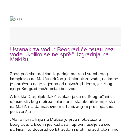
Ustanak za vodu: Beograd će ostati bez
vode ukoliko se ne spreči izgradnja na
Makišu
Zbog početka projekta izgradnje metroa i stambenog
kompleksa na Makšu održan je Ustanak za vodu, na kome
je poručeno da je to jedna od najvažnijih tema, jer zbog
njega Beograd može ostati bez vode.
Arhitekta Dragoljub Bakić istakao je da su Beograđani u
opasnosti zbog metroa i planiranih stambenih kompleska
na Makišu, a da masovnom urbanizacijom preti opasnost
po izvorišta.
„Metro i prva linija na Makišu je prva metastaza u
Beogradu, a biće ih još kada se napravi naselje sa sve
parkinzima. Beograd će biti žedan i preti mu žeđ ako mi ne