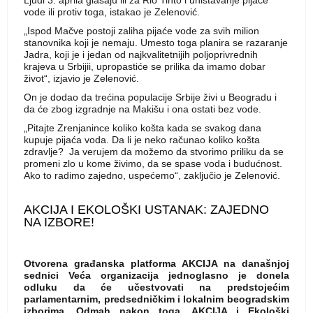
Ljudi 3. aprila glasaju ili za Rio Tinto i uništavanje pijaće
vode ili protiv toga, istakao je Zelenović.
„Ispod Mačve postoji zaliha pijaće vode za svih milion
stanovnika koji je nemaju. Umesto toga planira se razaranje
Jadra, koji je i jedan od najkvalitetnijih poljoprivrednih
krajeva u Srbijii, upropastiće se prilika da imamo dobar
život“, izjavio je Zelenović.
On je dodao da trećina populacije Srbije živi u Beogradu i
da će zbog izgradnje na Makišu i ona ostati bez vode.
„Pitajte Zrenjanince koliko košta kada se svakog dana
kupuje pijaća voda. Da li je neko računao koliko košta
zdravlje? Ja verujem da možemo da stvorimo priliku da se
promeni zlo u kome živimo, da se spase voda i budućnost.
Ako to radimo zajedno, uspećemo“, zaključio je Zelenović.
AKCIJA I EKOLOŠKI USTANAK: ZAJEDNO
NA IZBORE!
Otvorena građanska platforma AKCIJA na današnjoj
sednici Veća organizacija jednoglasno je donela
odluku da će učestvovati na predstojećim
parlamentarnim, predsedničkim i lokalnim beogradskim
izborima. Odmah nakon toga, AKCIJA i Ekološki