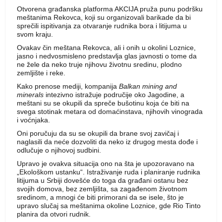
Otvorena građanska platforma AKCIJA pruža punu podršku
meštanima Rekovca, koji su organizovali barikade da bi
sprečili ispitivanja za otvaranje rudnika bora i litijuma u
svom kraju.
Ovakav čin meštana Rekovca, ali i onih u okolini Loznice,
jasno i nedvosmisleno predstavlja glas javnosti o tome da
ne žele da neko truje njihovu životnu sredinu, plodno
zemljište i reke.
Kako prenose mediji, kompanija
Balkan mining and
minerals
intezivno istražuje područije oko Jagodine, a
meštani su se okupili da spreče bušotinu koja će biti na
svega stotinak metara od domaćinstava, njihovih vinograda
i voćnjaka.
Oni poručuju da su se okupili da brane svoj zavičaj i
naglasili da neće dozvoliti da neko iz drugog mesta dođe i
odlučuje o njihovoj sudbini.
Upravo je ovakva situacija ono na šta je upozoravano na
„Ekološkom ustanku“. Istraživanje ruda i planiranje rudnika
litijuma u Srbiji dovešće do toga da građani ostanu bez
svojih domova, bez zemljišta, sa zagađenom životnom
sredinom, a mnogi će biti primorani da se isele, što je
upravo slučaj sa meštanima okoline Loznice, gde Rio Tinto
planira da otvori rudnik.