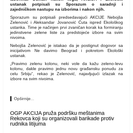
ustanak potpisali su Sporazum o saradnji i
zajedničkom nastupu na izborima i nakon njih.
Sporazum su potpisali predsedavajući AKCIJE Nebojša
Zelenović i Aleksandar Jovanović Ćuta ispred Ekološkog
ustanka. Time je načinjen prvi zvaničan korak ka formiranju
jedinstvene zelene liste za predstojeće izbore na svim
nivoima.
Nebojša Zelenović je istakao da je postignut dogovor sa
inicijativom Ne davimo Beograd i pokretom Ekološki
ustanak.
„Pravimo zelenu kolonu, neki vole da kažu zeleno-levu
kolonu, dakle pravimo jednu novu građansku ponudu za
celu Srbiju“, rekao je Zelenović, najavljujući izlazak na
izbore na svim nivoima.
Opširnije...
OGP AKCIJA pruža podršku meštanima
Rekovca koji su organizovali barikade protiv
rudnika litijuma